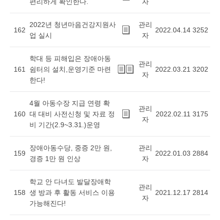
편리하게 확인한다.
자
2022년 청년마음건강지원사
관리
162
2022.04.14
3252
업 실시
자
학대 등 피해입은 장애아동
관리
161
쉼터의 설치,운영기준 마련
2022.03.21
3202
자
한다!
4월 아동수장 지급 연령 확
관리
160
대 대비 사전신청 및 자료 정
2022.02.11
3175
자
비 기간(2.9~3.31.)운영
장애아동수당, 중증 2만 원,
관리
159
2022.01.03
2884
경증 1만 원 인상
자
학교 안 다녀도 발달장애학
관리
158
생 방과 후 활동 서비스 이용
2021.12.17
2814
자
가능해진다!