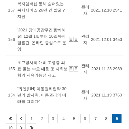
복지멤버십 통해 숨어있는
관리
157
복지서비스 26만 건 발굴？
2021.12.10
2941
자
지원
‘2021 장애공감주간’함께해
요! 12월 1일부터 10일까지
관리
156
2021.12.01
3453
열흘간, 온라인 중심으로 운
자
영
초고령사회 대비 고령층 의
관리
155
료·돌봄 수요 대응 및 사회보
2021.11.23
2989
자
험의 지속가능성 제고
“유엔(UN) 아동권리협약 30
관리
154
년의 발자취, 아동권리의 미
2021.11.19
3769
자
래를 그리다”
1
2
3
4
5
6
7
8
9
10