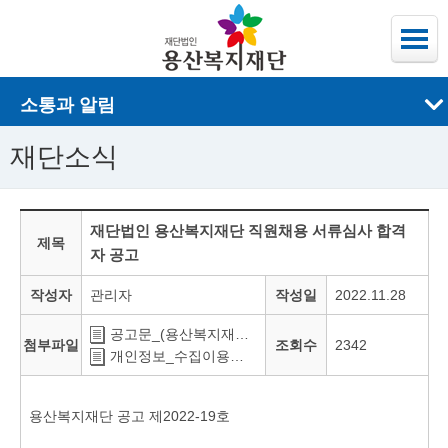
소통과 알림
재단소식
재단법인 용산복지재단 직원채용 서류심사 합격
제목
자 공고
작성자
관리자
작성일
2022.11.28
공고문_(용산복지재단_직원_채용_서류심사_합격자_공고).pdf
첨부파일
조회수
2342
개인정보_수집이용제공_동의서_(용산복지재단_직원채용).hwp
용산복지재단 공고 제2022-19호